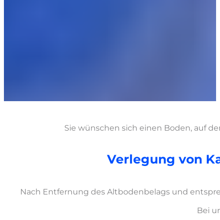
Sie wünschen sich einen Boden, auf d
Verlegung von Ka
Nach Entfernung des Altbodenbelags und entsprec
Bei u