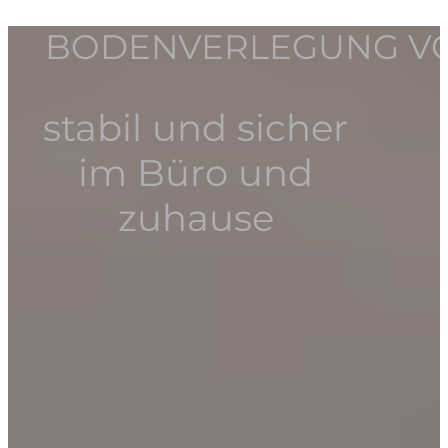
BODENVERLEGUNG VON
stabil und sicher
im Büro und
zuhause